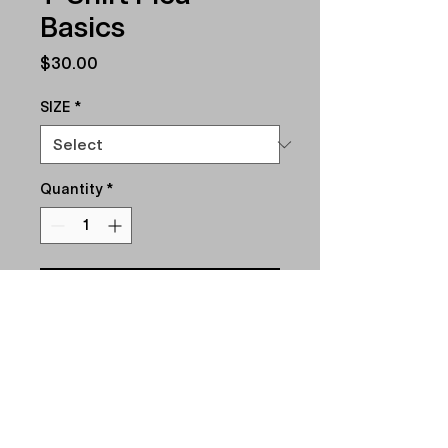
Basics
Price
$30.00
SIZE
*
Quantity
*
Add to Cart
Disponible en quantité limitée.
Sérigraphié à Montréal chez
studio Intik.