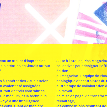
enu un atelier d’impression
Suite à l’atelier, Pica Magazi
t la création de visuels autour
collectives pour designer l’af
é.
édition
du magazine. L’équipe de Pica
e·s à générer des visuels selon
analogique et contraintes du 
ur avaient été assignées.
autre étape de collaboration d
autour de trois contraintes :
un travail
e), le médium, et la technique.
de mise en page, de transform
voyé à une intelligence
recadrage,
 les conjuguant de manière
les compositions résultant de l